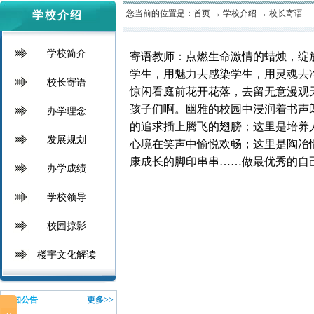
·您当前的位置是：
首页
→
学校介绍
→
校长寄语
学校介绍
学校简介
寄语教师：点燃生命激情的蜡烛，绽
学生，用魅力去感染学生，用灵魂去
校长寄语
惊闲看庭前花开花落，去留无意漫观
孩子们啊。幽雅的校园中浸润着书声
办学理念
的追求插上腾飞的翅膀；这里是培养
发展规划
心境在笑声中愉悦欢畅；这里是陶冶
康成长的脚印串串……做最优秀的自
办学成绩
学校领导
校园掠影
楼宇文化解读
通知公告
更多>>