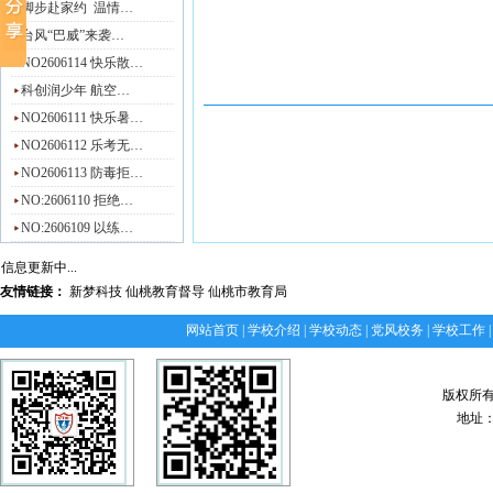
脚步赴家约 温情…
台风“巴威”来袭…
NO2606114 快乐散…
科创润少年 航空…
NO2606111 快乐暑…
NO2606112 乐考无…
NO2606113 防毒拒…
NO:2606110 拒绝…
NO:2606109 以练…
信息更新中...
友情链接：
新梦科技
仙桃教育督导
仙桃市教育局
网站首页
|
学校介绍
|
学校动态
|
党风校务
|
学校工作
版权所
地址：