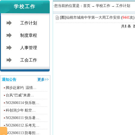
·您当前的位置是：
首页
→
学校工作
→
工作计划
学校工作
[图]
仙桃市城南中学第一大周工作安排
(
9441
次)
工作计划
共
1
条 
制度章程
人事管理
工会工作
通知公告
更多>>
脚步赴家约 温情…
台风“巴威”来袭…
NO2606114 快乐散…
科创润少年 航空…
NO2606111 快乐暑…
NO2606112 乐考无…
NO2606113 防毒拒…