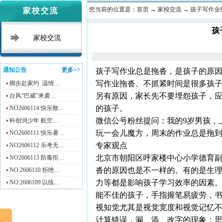
·您当前的位置是：
首页
→
家校交流
→
孩子写作业
家校交流
孩
家校交流
通知公告
更多>>
孩子写作业总是拖沓，是孩子的原
写作业拖沓、不抓紧时间是很多孩
脚步赴家约 温情…
另有原因，家长先不要埋怨孩子，
台风“巴威”来袭…
的孩子。
NO2606114 快乐散…
微信公号粉丝提问：我的9岁男孩，
科创润少年 航空…
玩一会儿魔方，周末的作业总是拖
NO2606111 快乐暑…
专家观点
NO2606112 乐考无…
北京市朝阳区呼家楼中心小学德育
NO2606113 防毒拒…
沓的原因也是不一样的。有的是生
NO:2606110 拒绝…
力等都是影响孩子学习效率的因素
NO:2606109 以练…
能不佳的孩子，手指握笔易疲劳，
视知觉尤其是视觉宽度和视觉记忆
计算错误，漏、添、改字的现象；