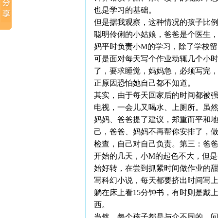
也是学习的基础。
但是据我观察，这种情况的孩子比
聪明伶俐的小姑娘，爸爸是个医生，
妈平时负责小M的学习，除了学校留
可是面对每天写个作业动辄几个小时
了，要求睡觉，妈妈急，必须写完，
正原因恐怕她自己都不知道。
其实，由于每天回家后的时间都被
电视，一会儿又喝水、上厕所。虽
妈妈、爸爸提了建议，郑重而平和
己，爸爸、妈妈不再帮你安排了，
检查，自己对自己负责。第三：爸
开始的几天，小M的起色不大，但
始好转，在尝到抓紧时间做作业的
写科幻小说，每天都要挤出时间写上
躺在床上看15分钟书，有时则是戴
西。
当然，每个孩子都是与众不同的，