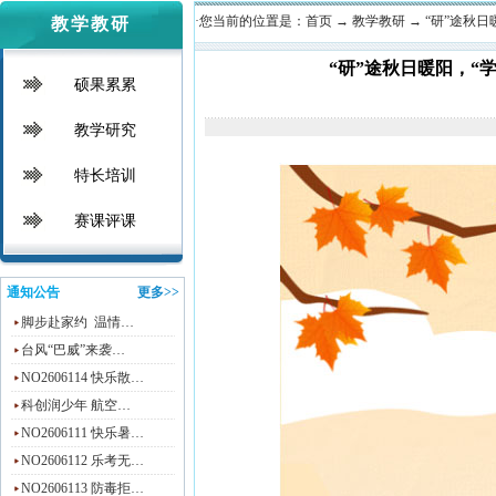
·您当前的位置是：
首页
→
教学教研
→
“研”途秋日
教学教研
“研”途秋日暖阳，“
硕果累累
教学研究
特长培训
赛课评课
通知公告
更多>>
脚步赴家约 温情…
台风“巴威”来袭…
NO2606114 快乐散…
科创润少年 航空…
NO2606111 快乐暑…
NO2606112 乐考无…
NO2606113 防毒拒…