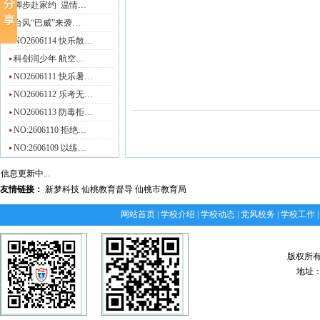
脚步赴家约 温情…
台风“巴威”来袭…
NO2606114 快乐散…
科创润少年 航空…
NO2606111 快乐暑…
NO2606112 乐考无…
NO2606113 防毒拒…
NO:2606110 拒绝…
NO:2606109 以练…
信息更新中...
友情链接：
新梦科技
仙桃教育督导
仙桃市教育局
网站首页
|
学校介绍
|
学校动态
|
党风校务
|
学校工作
版权所
地址：